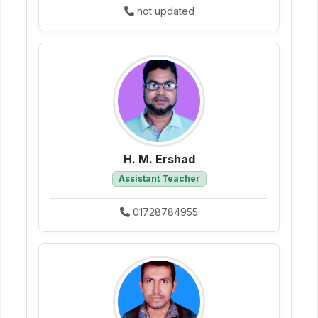
not updated
H. M. Ershad
Assistant Teacher
01728784955