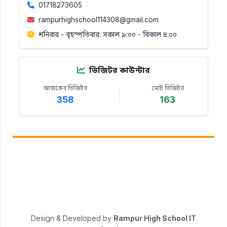
01718273605
rampurhighschool114308@gmail.com
শনিবার - বৃহস্পতিবার: সকাল ৯:০০ - বিকাল ৪:০০
ভিজিটর কাউন্টার
আজকের ভিজিটর
মোট ভিজিটর
358
163
© Copyright 2026
রামপুর উচ্চ বিদ্যালয়
.
সর্বস্বত্ব সংরক্ষিত। প্রতিষ্ঠাকাল: ১৯৮৪
Design & Developed by
Rampur High School IT