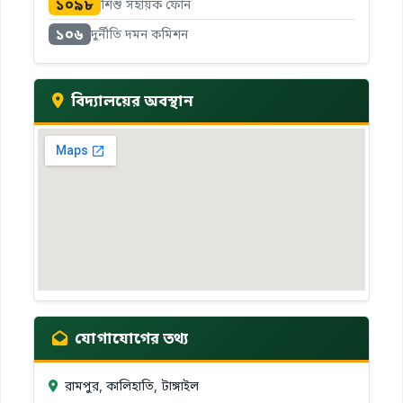
১০৯৮
শিশু সহায়ক ফোন
১০৬
দুর্নীতি দমন কমিশন
বিদ্যালয়ের অবস্থান
যোগাযোগের তথ্য
রামপুর, কালিহাতি, টাঙ্গাইল