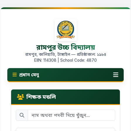
রামপুর উচ্চ বিদ্যালয়
রামপুর, কালিহাতি, টাঙ্গাইল — প্রতিষ্ঠাকাল: ১৯৮৪
EIIN: 114308 | School Code: 4870
প্রধান মেনু
শিক্ষক মন্ডলি