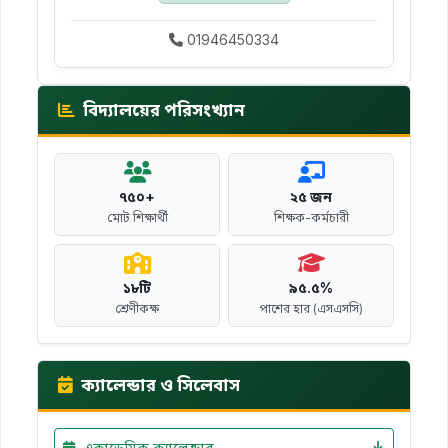
01946450334
বিদ্যালয়ের পরিসংখ্যান
৭৫০+
২৫ জন
মোট শিক্ষার্থী
শিক্ষক-কর্মচারী
১৮টি
৯৫.৫%
শ্রেণীকক্ষ
পাশের হার (এসএসসি)
ক্যালেন্ডার ও সিলেবাস
একাডেমিক ক্যালেন্ডার