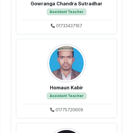
Gowranga Chandra Sutradhar
Assistant Teacher
01733437167
Homaun Kabir
Assistant Teacher
01775720609