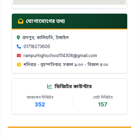
যোগাযোগের তথ্য
রামপুর, কালিহাতি, টাঙ্গাইল
01718273605
rampurhighschool114308@gmail.com
শনিবার - বৃহস্পতিবার: সকাল ৯:০০ - বিকাল ৪:০০
ভিজিটর কাউন্টার
আজকের ভিজিটর
মোট ভিজিটর
352
157