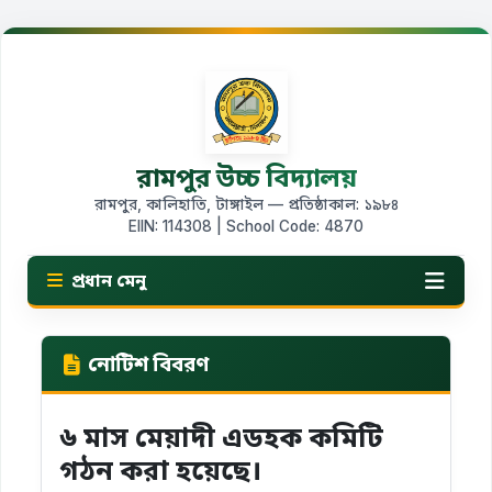
রামপুর উচ্চ বিদ্যালয়
রামপুর, কালিহাতি, টাঙ্গাইল — প্রতিষ্ঠাকাল: ১৯৮৪
EIIN: 114308 | School Code: 4870
প্রধান মেনু
নোটিশ বিবরণ
৬ মাস মেয়াদী এডহক কমিটি
গঠন করা হয়েছে।