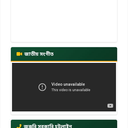
জাতীয় সংগীত
জরুরি সরকারি হটলাইন