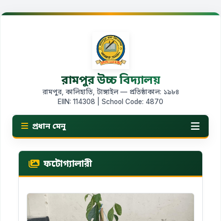
রামপুর উচ্চ বিদ্যালয়
রামপুর, কালিহাতি, টাঙ্গাইল — প্রতিষ্ঠাকাল: ১৯৮৪
EIIN: 114308 | School Code: 4870
প্রধান মেনু
ফটোগ্যালারী