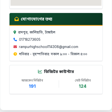
যোগাযোগের তথ্য
রামপুর, কালিহাতি, টাঙ্গাইল
01718273605
rampurhighschool114308@gmail.com
শনিবার - বৃহস্পতিবার: সকাল ৯:০০ - বিকাল ৪:০০
ভিজিটর কাউন্টার
আজকের ভিজিটর
মোট ভিজিটর
191
124