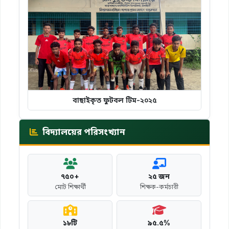
বাছাইকৃত ফুটবল টিম-২০২৫
বিদ্যালয়ের পরিসংখ্যান
৭৫০+
২৫ জন
মোট শিক্ষার্থী
শিক্ষক-কর্মচারী
১৮টি
৯৫.৫%