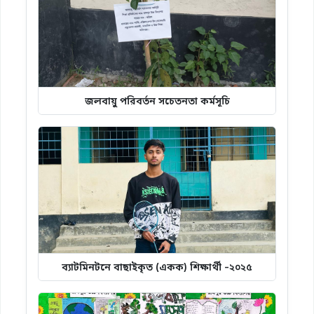
জলবায়ু পরিবর্তন সচেতনতা কর্মসূচি
ব্যাটমিনটনে বাছাইকৃত (একক) শিক্ষার্থী -২০২৫